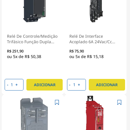
Relé De Controle/Medição
Relé De Interface
Trifásico Função Dupla
Acoplado 6A 24Vac/Cc
2NAF 183-528V RM22TG20
1Naf Com Led RSL1PVBU -
R$ 251,90
R$ 75,90
- Schneider Electric
Schneider Electric
5x de
R$ 50,38
5x de
R$ 15,18
-
+
-
+
ADICIONAR
ADICIONAR