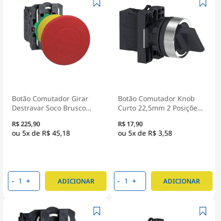
Botão Comutador Girar
Botão Comutador Knob
Destravar Soco Brusco
Curto 22,5mm 2 Posições
40mm 2Nf 22mm
Fixas 1Na Preto XA2ED21 -
R$ 225,90
R$ 17,90
Vermelho XB5AS8444 -
Schneider Electric
5x de
R$ 45,18
5x de
R$ 3,58
Schneider Electric
-
+
-
+
ADICIONAR
ADICIONAR