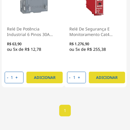
Relé De Potência
Relé De Segurança E
Industrial 6 Pinos 30A
Monitoramento Cat4
2NA 230VCA RPF2AP7 -
24Vca/Cc XPSUAF13AP -
R$ 63,90
R$ 1.276,90
Schneider Electric
Schneider Electric
5x de
R$ 12,78
5x de
R$ 255,38
-
+
-
+
ADICIONAR
ADICIONAR
1