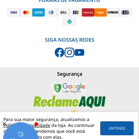
FORMAS DE PAGAMENTO
SIGA NOSSAS REDES
Segurança
Para sua maior segurança, atualizamos a
Política de Privacidade
da loja. Ao continuar
PJNEBLINA - LOJA MATERIAIS ELÉTRICOS
(11) 97542-0420
ENTENDI
navegando, entendemos que você está
RUA MERGENTHALER, 192
VILA LEOPOLDINA
05311-030
SÃO PAULO
SP
ciente e de acordo com elas.
57.158.057/0001-30