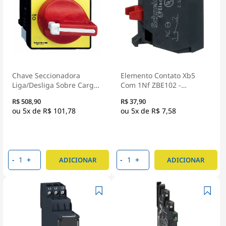
Chave Seccionadora
Elemento Contato Xb5
Liga/Desliga Sobre Carga
Com 1Nf ZBE102 -
Tripolar 32A Topo
Schneider Electric
R$ 508,90
R$ 37,90
Manopla VCF1 - Schneider
5x de
R$ 101,78
5x de
R$ 7,58
Electric
-
+
-
+
ADICIONAR
ADICIONAR