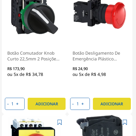
Botão Comutador Knob
Botão Desligamento De
Curto 22,5mm 2 Posições
Emergência Plástico
Fixas 1Na+1Nf Preto
22mm 1NF Vermelho
R$ 173,90
R$ 24,90
XB5AD25 - Schneider
XA2ES542 - Schneider
5x de
R$ 34,78
5x de
R$ 4,98
Electric
Electric
-
+
-
+
ADICIONAR
ADICIONAR