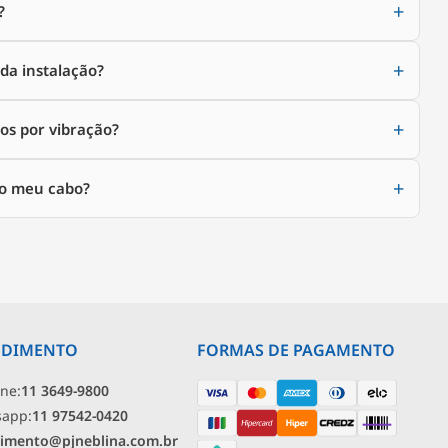
?
da instalação?
os por vibração?
do meu cabo?
NDIMENTO
FORMAS DE PAGAMENTO
one:
11 3649-9800
sapp:
11 97542-0420
imento@pjneblina.com.br