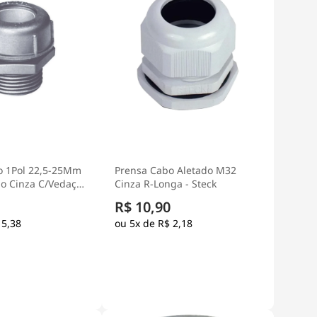
o 1Pol 22,5-25Mm
Prensa Cabo Aletado M32
io Cinza C/Vedação
Cinza R-Longa - Steck
el
R$ 10,90
 5,38
5x de
R$ 2,18