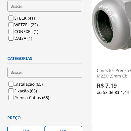
STECK
(41)
WETZEL
(22)
CONEXEL
(1)
DAISA
(1)
CATEGORIAS
Conector Prensa 
M22X1,5mm Cb 10
Curta Cinza - Wet
Instalação
(65)
R$ 7,19
Fixação
(65)
5x de
R$ 1,44
Prensa Cabos
(65)
PREÇO