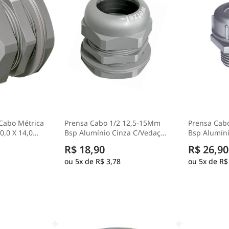
Cabo Métrica
Prensa Cabo 1/2 12,5-15Mm
Prensa Cab
,0 X 14,0
Bsp Alumínio Cinza C/Vedação
Bsp Alumín
zel
Ip52 - Wetzel
Ip52 - Wetz
R$ 18,90
R$ 26,90
5x de
R$ 3,78
5x de
R$