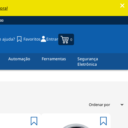
00
e ajuda?
Favoritos
Entrar
0
Automação
Ferramentas
Segurança
Eletrônica