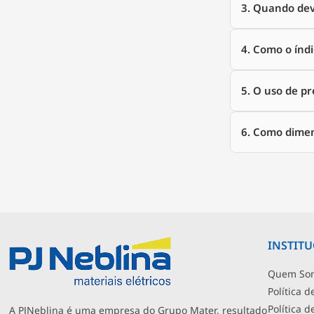
3. Quando dev
4. Como o índ
5. O uso de p
6. Como dimen
INSTIT
Quem So
Política d
Política 
A PJNeblina é uma empresa do Grupo Mater, resultado