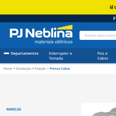
F
Departamentos
Interruptor e
Fios e
Tomada
Cabos
Home
Instalação
Fixação
Prensa Cabos
MARCAS