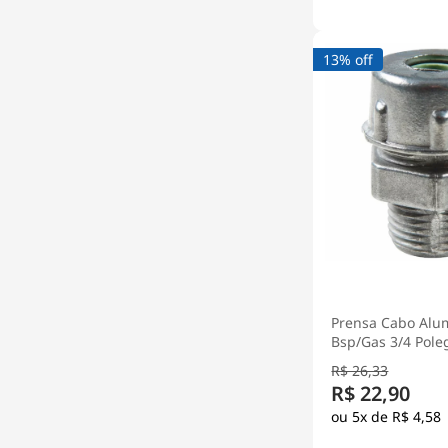
13% off
Prensa Cabo Alu
Bsp/Gas 3/4 Pole
Ip52 - Wetzel
R$ 26,33
R$ 22,90
5x de
R$ 4,58