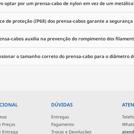
o optar por um prensa-cabo de nylon em vez de um metálico
ice de proteção (IP68) dos prensa-cabos garante a segurança 
rensa-cabos auxilia na prevenção do rompimento dos filament
sionar o tamanho correto do prensa-cabo para o diâmetro 
UCIONAL
DÚVIDAS
ATE
mos
Entregas
Telef
e Preços
Pagamento
What
de Entrega
Trocas e Devoluções
atend