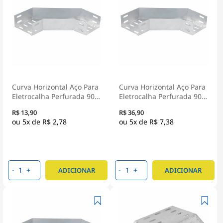
Curva Horizontal Aço Para
Curva Horizontal Aço Para
Eletrocalha Perfurada 90G
Eletrocalha Perfurada 90G
Tipo U 100X50Mm Pré
Tipo U 200X100Mm Pré
R$ 13,90
R$ 36,90
Zincado
Zincado
5x de
R$ 2,78
5x de
R$ 7,38
-
+
-
+
ADICIONAR
ADICIONAR