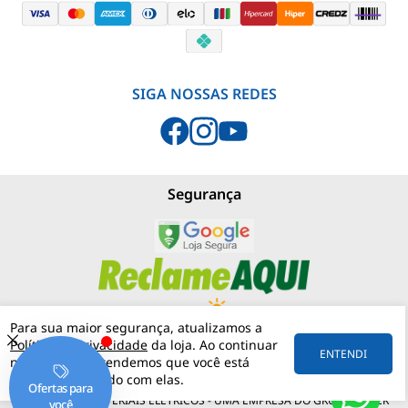
SIGA NOSSAS REDES
Segurança
Para sua maior segurança, atualizamos a
Política de Privacidade
da loja. Ao continuar
PJNEBLINA - LOJA MATERIAIS ELÉTRICOS
(11) 97542-0420
ENTENDI
navegando, entendemos que você está
RUA MERGENTHALER, 192
VILA LEOPOLDINA
05311-030
SÃO PAULO
SP
ciente e de acordo com elas.
57.158.057/0001-30
PJNEBLINA - MATERIAIS ELÉTRICOS - UMA EMPRESA DO GRUPO MATER