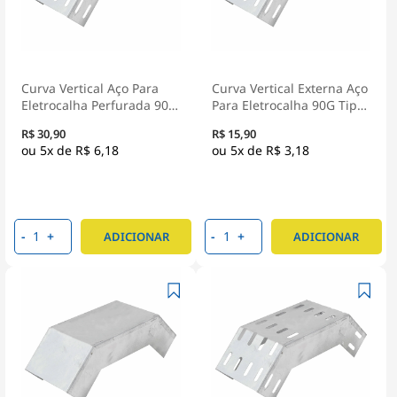
Curva Vertical Aço Para
Curva Vertical Externa Aço
Eletrocalha Perfurada 90G
Para Eletrocalha 90G Tipo
Tipo U 200X100Mm Pré
U 100X50Mm Pré Zincado
R$ 30,90
R$ 15,90
Zincado
5x de
R$ 6,18
5x de
R$ 3,18
-
+
-
+
ADICIONAR
ADICIONAR