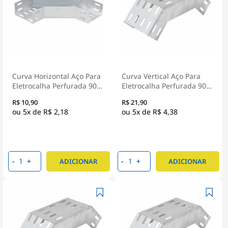
Curva Horizontal Aço Para
Curva Vertical Aço Para
Eletrocalha Perfurada 90G
Eletrocalha Perfurada 90G
Tipo U 50X50Mm Pré
Tipo U 100X100Mm Pré
R$ 10,90
R$ 21,90
Zincado
Zincado
5x de
R$ 2,18
5x de
R$ 4,38
-
+
-
+
ADICIONAR
ADICIONAR