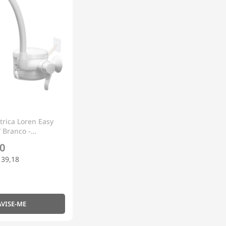
trica Loren Easy
 Branco -
0
 39,18
AVISE-ME