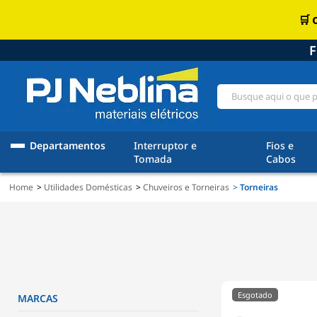
F
Departamentos
Interruptor e
Fios e
Tomada
Cabos
Home
Utilidades Domésticas
Chuveiros e Torneiras
Torneiras
MARCAS