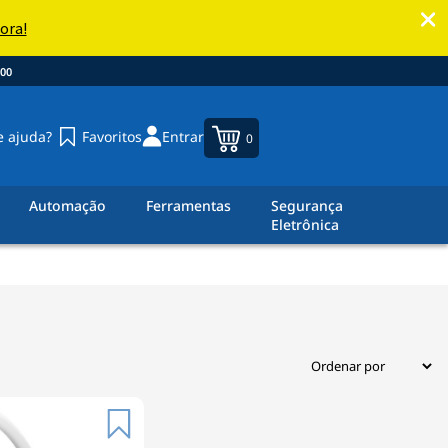
00
e ajuda?
Favoritos
Entrar
0
Automação
Ferramentas
Segurança
Eletrônica