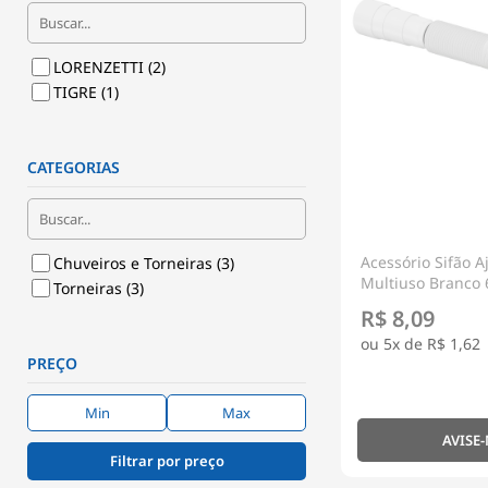
LORENZETTI
(2)
TIGRE
(1)
CATEGORIAS
Acessório Sifão A
Chuveiros e Torneiras
(3)
Multiuso Branco 
Torneiras
(3)
R$ 8,09
5x de
R$ 1,62
PREÇO
AVISE
Filtrar por preço