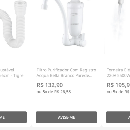
justável
Filtro Purificador Com Registro
Torneira Elé
66cm - Tigre
Acqua Bella Branco Parede
220V 5500W
Com Torneira - Lorenzetti
Lorenzetti
R$ 132,90
R$ 195,9
5x de
R$ 26,58
5x de
R$
-ME
AVISE-ME