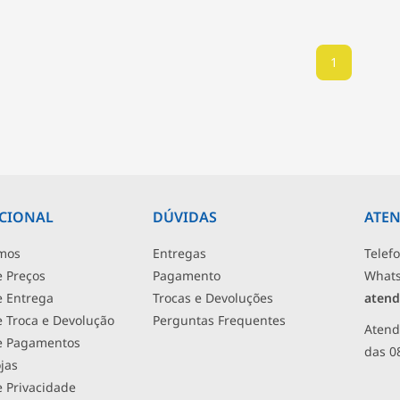
1
UCIONAL
DÚVIDAS
ATE
mos
Entregas
Telef
e Preços
Pagamento
What
de Entrega
Trocas e Devoluções
atend
de Troca e Devolução
Perguntas Frequentes
Atend
de Pagamentos
das 0
jas
e Privacidade