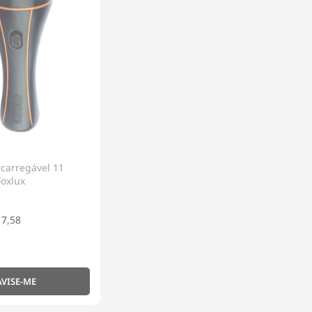
carregável 11
Foxlux
 7,58
AVISE-ME