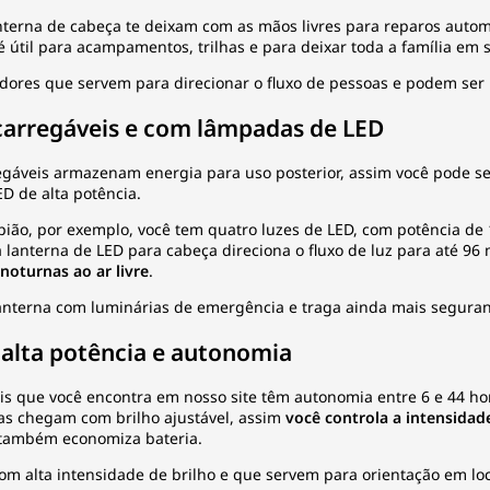
nterna de cabeça te deixam com as mãos livres para reparos autom
é útil para acampamentos, trilhas e para deixar toda a família em 
adores
que servem para direcionar o fluxo de pessoas e podem ser i
carregáveis e com lâmpadas de LED
egáveis armazenam energia para uso posterior, assim você pode s
D de alta potência.
ião, por exemplo, você tem quatro luzes de LED, com potência de 
 a lanterna de LED para cabeça direciona o fluxo de luz para até 96
 noturnas ao ar livre
.
lanterna com
luminárias de emergência
e traga ainda mais seguran
 alta potência e autonomia
is que você encontra em nosso site têm autonomia entre 6 e 44 h
as chegam com brilho ajustável, assim
você controla a intensidad
 também economiza bateria.
om alta intensidade de brilho e que servem para orientação em loc