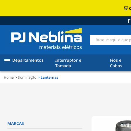
F
Departamentos
Interruptor e
Fios e
Tomada
Cabos
Home
Iluminação
Lanternas
MARCAS