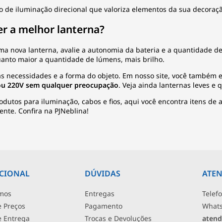
o de iluminação direcional que valoriza elementos da sua decora
r a melhor lanterna?
ma nova lanterna, avalie a autonomia da bateria e a quantidade d
uanto maior a quantidade de lúmens, mais brilho.
uas necessidades e a forma do objeto. Em nosso site, você também
 ou 220V sem qualquer preocupação
. Veja ainda lanternas leves e
odutos para iluminação, cabos e fios, aqui você encontra itens de
ente. Confira na PJNeblina!
UCIONAL
DÚVIDAS
ATE
mos
Entregas
Telef
e Preços
Pagamento
What
de Entrega
Trocas e Devoluções
atend