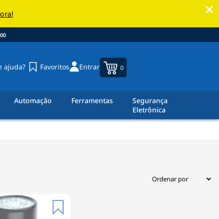
00
e ajuda?
Favoritos
Entrar
0
Automação
Ferramentas
Segurança
Eletrônica