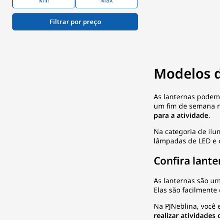
Filtrar por preço
Modelos 
As lanternas podem 
um fim de semana 
para a atividade
.
Na categoria de
ilu
lâmpadas de LED e 
Confira lant
As lanternas são u
Elas são facilment
Na PJNeblina, você
realizar atividades