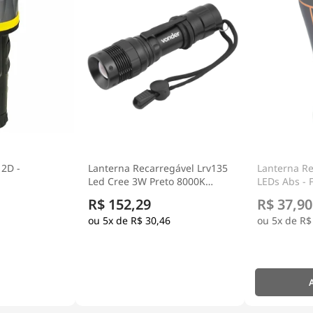
 2D -
Lanterna Recarregável Lrv135
Lanterna Re
Led Cree 3W Preto 8000K
LEDs Abs - 
180Lm Bivolt - Vonder
R$ 152,29
R$ 37,90
5x de
R$ 30,46
5x de
R$