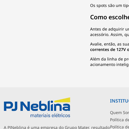
Os
spots
são um tip
Como escolhe
Antes de adquirir u
acessório. Assim, q
Avalie, então, as s
correntes de 127V
Além da linha de pr
acionamento intelig
INSTIT
Quem So
Política d
Política 
A PJNeblina é uma empresa do Grupo Mater, resultado