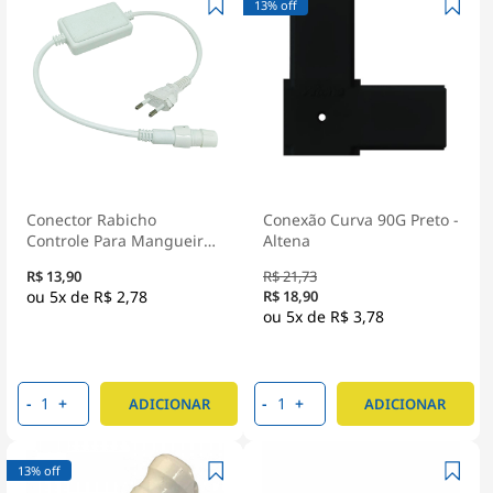
13% off
Conector Rabicho
Conexão Curva 90G Preto -
Controle Para Mangueira
Altena
Redonda 10m 11mm
R$ 13,90
R$ 21,73
Branco
5x de
R$ 2,78
R$ 18,90
5x de
R$ 3,78
-
+
-
+
ADICIONAR
ADICIONAR
13% off