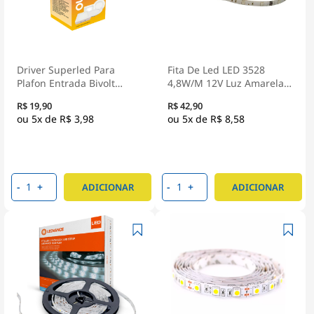
Driver Superled Para
Fita De Led LED 3528
Plafon Entrada Bivolt
4,8W/M 12V Luz Amarela
40/36W Saída 65Vdc -
3000K Rolo Com 5 Metros
R$ 19,90
R$ 42,90
Ourolux
- Gaya
5x de
R$ 3,98
5x de
R$ 8,58
-
+
-
+
ADICIONAR
ADICIONAR