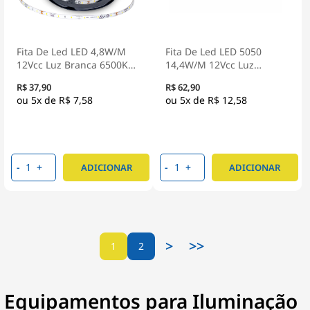
Fita De Led LED 4,8W/M
Fita De Led LED 5050
12Vcc Luz Branca 6500K
14,4W/M 12Vcc Luz
Rolo Com 5 Metros -
Branca 6500K Rolo Com 5
R$ 37,90
R$ 62,90
Osram/Ledvance
Metros - Cl Luz
5x de
R$ 7,58
5x de
R$ 12,58
-
+
-
+
ADICIONAR
ADICIONAR
>
>>
1
2
Equipamentos para Iluminação