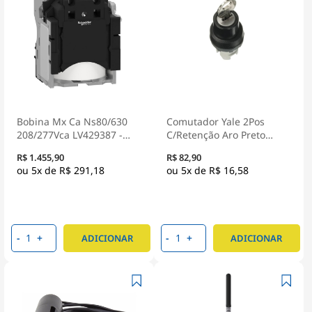
Bobina Mx Ca Ns80/630
Comutador Yale 2Pos
208/277Vca LV429387 -
C/Retenção Aro Preto
Schneider Electric
C/Chave Removida 2
R$ 1.455,90
R$ 82,90
Posições - Abb
5x de
R$ 291,18
5x de
R$ 16,58
-
+
-
+
ADICIONAR
ADICIONAR