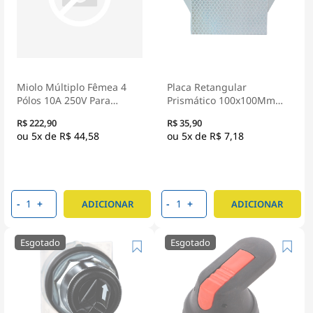
Miolo Múltiplo Fêmea 4
Placa Retangular
Pólos 10A 250V Para
Prismático 100x100Mm
Tomada Industrial
Fps-100x100 - Sense
R$ 222,90
R$ 35,90
SDMF04P - Steck
5x de
R$ 44,58
5x de
R$ 7,18
-
+
-
+
ADICIONAR
ADICIONAR