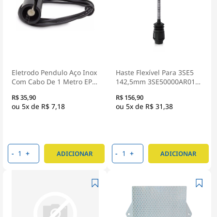
Eletrodo Pendulo Aço Inox
Haste Flexível Para 3SE5
Com Cabo De 1 Metro EP -
142,5mm 3SE50000AR01 -
Coel
Siemens
R$ 35,90
R$ 156,90
5x de
R$ 7,18
5x de
R$ 31,38
-
+
-
+
ADICIONAR
ADICIONAR