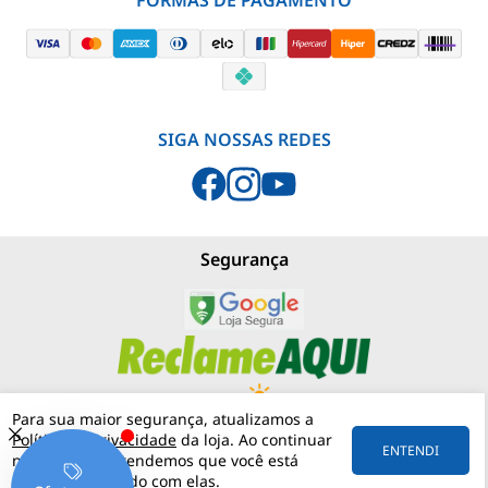
FORMAS DE PAGAMENTO
SIGA NOSSAS REDES
Segurança
Para sua maior segurança, atualizamos a
Política de Privacidade
da loja. Ao continuar
PJNEBLINA - LOJA MATERIAIS ELÉTRICOS
(11) 97542-0420
ENTENDI
navegando, entendemos que você está
RUA MERGENTHALER, 192
VILA LEOPOLDINA
05311-030
SÃO PAULO
SP
ciente e de acordo com elas.
57.158.057/0001-30