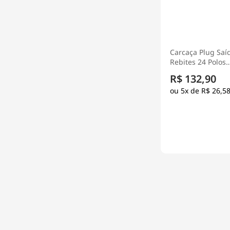
Carcaça Plug Saíd
Rebites 24 Polos
Termoplástico P
R$ 132,90
Múltipla - Steck
5x de
R$ 26,5