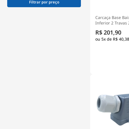
Filtrar por preço
Carcaça Base Bai
Inferior 2 Travas
Termoplástico P
R$ 201,90
Múltipla - Steck
5x de
R$ 40,3