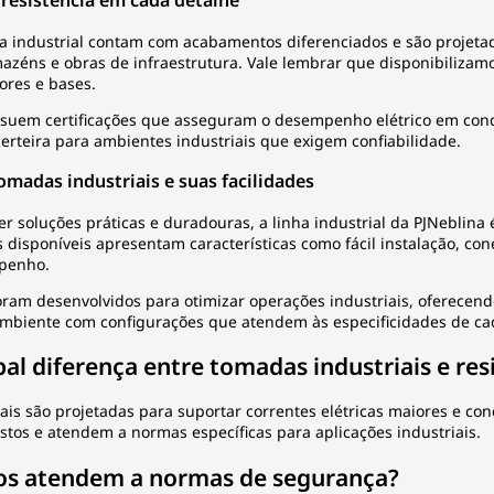
 resistência em cada detalhe
a industrial contam com acabamentos diferenciados e são projetad
mazéns e obras de infraestrutura. Vale lembrar que disponibiliza
ores e bases.
suem certificações que asseguram o desempenho elétrico em condi
erteira para ambientes industriais que exigem confiabilidade.
omadas industriais e suas facilidades
 soluções práticas e duradouras, a linha industrial da PJNeblina é 
 disponíveis apresentam características como fácil
instalação
, co
mpenho.
foram desenvolvidos para otimizar operações industriais, oferecend
ambiente com configurações que atendem às especificidades de cad
pal diferença entre tomadas industriais e res
ais são projetadas para suportar correntes elétricas maiores e c
stos e atendem a normas específicas para aplicações industriais.
os atendem a normas de segurança?