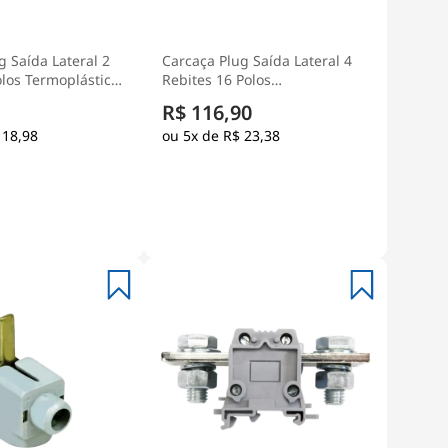
g Saída Lateral 2
Carcaça Plug Saída Lateral 4
olos Termoplástico
Rebites 16 Polos
 Múltipla - Steck
Termoplástico Para Tomada
R$ 116,90
Múltipla - Steck
 18,98
5x de
R$ 23,38