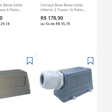
e Baixa Saída
Carcaça Base Baixa Saída
rava 6 Polos
Inferior 2 Travas 16 Polos
ico Para Tomada
Termoplástico Para Tomada
0
R$ 178,90
teck
Múltipla - Steck
 29,18
5x de
R$ 35,78