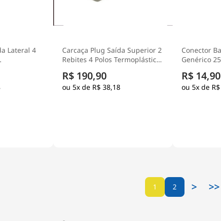
a Lateral 4
Carcaça Plug Saída Superior 2
Conector B
Rebites 4 Polos Termoplástico
Genérico 2
ara Tomada
Para Tomada Múltipla - Steck
Parafuso 1 F
R$ 190,90
R$ 14,90
8
5x de
R$ 38,18
5x de
R$
>
>>
1
2