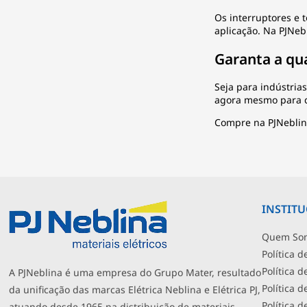
Os interruptores e 
aplicação. Na PJNeb
Garanta a qu
Seja para indústrias
agora mesmo para c
Compre na PJNeblina
INSTIT
Quem So
Política d
Política 
A PJNeblina é uma empresa do Grupo Mater, resultado
Política 
da unificação das marcas Elétrica Neblina e Elétrica PJ,
Política 
atuando desde 1965 na distribuição de materiais