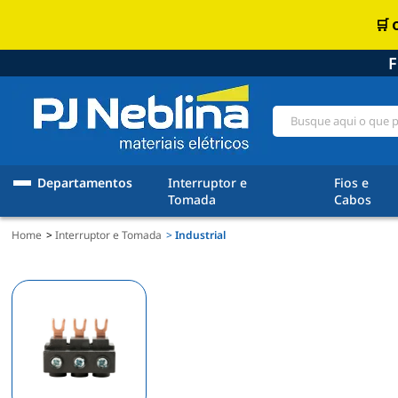
F
Departamentos
Interruptor e
Fios e
Tomada
Cabos
Home
Interruptor e Tomada
Industrial