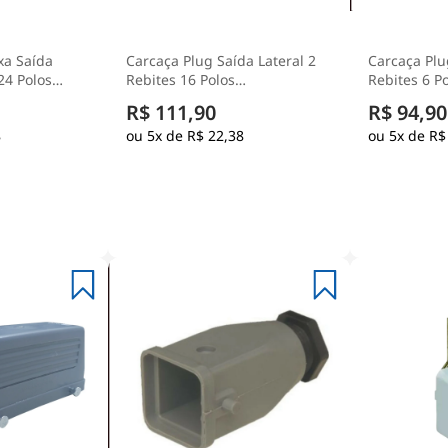
xa Saída
Carcaça Plug Saída Lateral 2
Carcaça Plu
 24 Polos
Rebites 16 Polos
Rebites 6 P
ara Tomada
Termoplástico Para Tomada
Para Tomada
R$ 111,90
R$ 94,90
Múltipla - Steck
8
5x de
R$ 22,38
5x de
R$