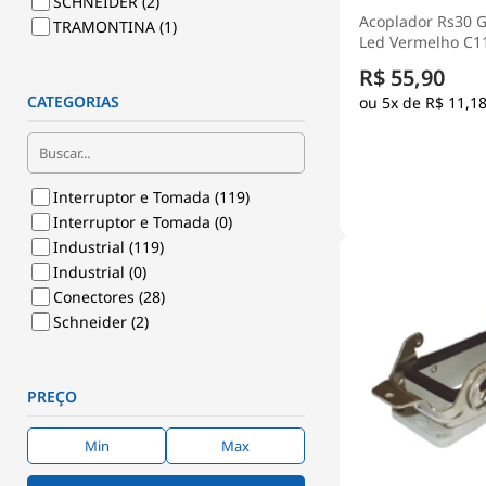
SCHNEIDER
(2)
Acoplador Rs30 
TRAMONTINA
(1)
Led Vermelho C1
Conexel
R$ 55,90
CATEGORIAS
5x de
R$ 11,1
Interruptor e Tomada
(119)
Interruptor e Tomada
(0)
Industrial
(119)
Industrial
(0)
Conectores
(28)
Schneider
(2)
PREÇO