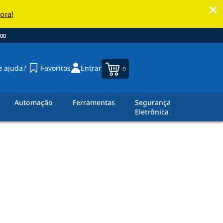
00
e ajuda?
Favoritos
Entrar
0
Automação
Ferramentas
Segurança
Eletrônica