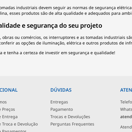
tomadas industriais devem seguir as normas de segurança elétric
lina, esses produtos são de alta qualidade e adequados para ambie
alidade e segurança do seu projeto
, obras ou comércios, os interruptores e as tomadas industriais são
onferir as opções de
iluminação
, elétrica e outros produtos de in
 e tenha a certeza de investir em segurança e qualidade!
UCIONAL
DÚVIDAS
ATE
mos
Entregas
Telef
e Preços
Pagamento
What
de Entrega
Trocas e Devoluções
atend
de Troca e Devolução
Perguntas Frequentes
Atend
de Pagamentos