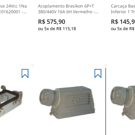
Gse 24Vcc 1Na
Acoplamento Brasikon 6P+T
Carcaça Bas
101620001 -
380/440V 16A 6H Vermelho -
Inferior 1 T
Steck
Termoplást
R$ 575,90
R$ 145,9
Múltipla - S
8
5x de
R$ 115,18
5x de
R$