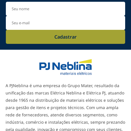
-
+
ADICIONAR
Cabo Flexível 750V Superastic
1,50mm Branco 100 Metros -
Cadastrar
Prysmian
R$ 239,00
-
+
ADICIONAR
Cabo Flexível 750V Superastic
4,00mm Branco 100 Metros -
A PJNeblina é uma empresa do Grupo Mater, resultado da
Prysmian
R$ 569,00
unificação das marcas Elétrica Neblina e Elétrica PJ, atuando
desde 1965 na distribuição de materiais elétricos e soluções
-
+
ADICIONAR
para gestão de itens e projetos técnicos. Com uma ampla
rede de fornecedores, atende diversos segmentos, como
indústria, comércio e instalações elétricas, sempre prezando
Cabo Flexível 750V Superastic
4,00mm Preto 100 Metros -
pela qualidade, inovação e compromisso com seus clientes.