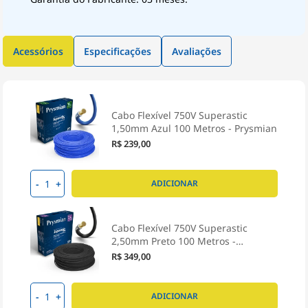
Acessórios
Especificações
Avaliações
Cabo Flexível 750V Superastic
1,50mm Azul 100 Metros - Prysmian
R$ 239,00
-
+
ADICIONAR
Cabo Flexível 750V Superastic
2,50mm Preto 100 Metros -
Prysmian
R$ 349,00
-
+
ADICIONAR