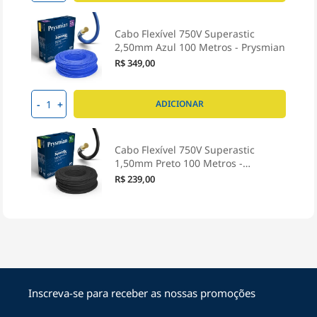
Cabo Flexível 750V Superastic
2,50mm Azul 100 Metros - Prysmian
R$ 349,00
-
+
ADICIONAR
Cabo Flexível 750V Superastic
1,50mm Preto 100 Metros -
Prysmian
R$ 239,00
-
+
ADICIONAR
Cabo Flexível 750V Superastic
2,50mm Branco 100 Metros -
Inscreva-se para receber as nossas promoções
Prysmian
R$ 349,00