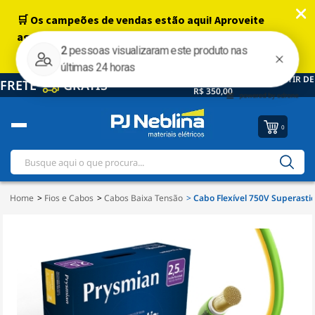
PARA GRANDE SÃO PAULO E CAPITAL A PARTIR DE
FRETE
GRÁTIS
R$ 350,00
0
Home
Fios e Cabos
Cabos Baixa Tensão
Cabo Flexível 750V Superasti