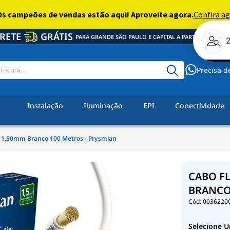
RETE
GRÁTIS
PARA GRANDE SÃO PAULO E CAPITAL A PARTIR DE R$ 350,
Precisa d
Instalação
Iluminação
EPI
Conectividade
c 1,50mm Branco 100 Metros - Prysmian
CABO FL
BRANCO
0036220
Selecione U