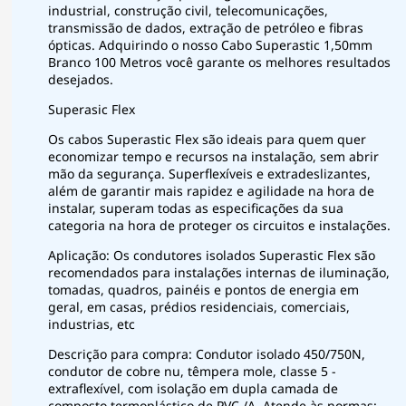
industrial, construção civil, telecomunicações,
transmissão de dados, extração de petróleo e fibras
ópticas. Adquirindo o nosso Cabo Superastic 1,50mm
Branco 100 Metros você garante os melhores resultados
desejados.
Superasic Flex
Os cabos Superastic Flex são ideais para quem quer
economizar tempo e recursos na instalação, sem abrir
mão da segurança. Superflexíveis e extradeslizantes,
além de garantir mais rapidez e agilidade na hora de
instalar, superam todas as especificações da sua
categoria na hora de proteger os circuitos e instalações.
Aplicação: Os condutores isolados Superastic Flex são
recomendados para instalações internas de iluminação,
tomadas, quadros, painéis e pontos de energia em
geral, em casas, prédios residenciais, comerciais,
industrias, etc
Descrição para compra: Condutor isolado 450/750N,
condutor de cobre nu, têmpera mole, classe 5 -
extraflexível, com isolação em dupla camada de
composto termoplástico de PVC /A. Atende às normas: