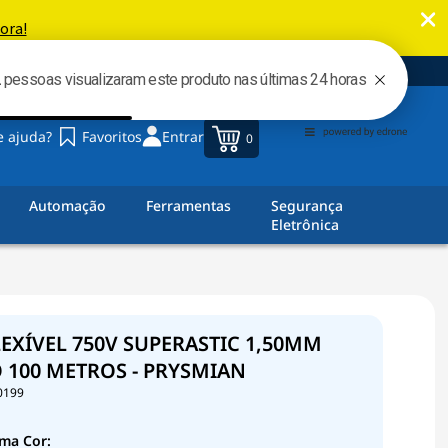
00
e ajuda?
Favoritos
Entrar
0
Automação
Ferramentas
Segurança
Eletrônica
EXÍVEL 750V SUPERASTIC 1,50MM
 100 METROS - PRYSMIAN
0199
ma Cor: