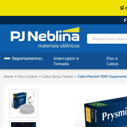
F
Departamentos
Interruptor e
Fios e
Tomada
Cabos
Home
Fios e Cabos
Cabos Baixa Tensão
Cabo Flexível 750V Superasti