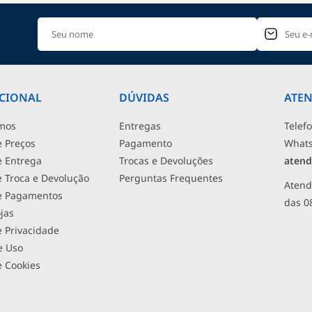
UCIONAL
DÚVIDAS
ATE
mos
Entregas
Telef
e Preços
Pagamento
What
de Entrega
Trocas e Devoluções
atend
de Troca e Devolução
Perguntas Frequentes
Atend
de Pagamentos
das 0
jas
e Privacidade
e Uso
e Cookies