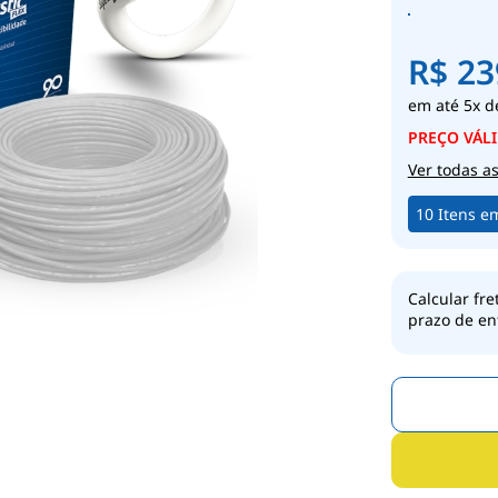
R$ 23
5x
d
Ver todas a
10 Itens e
Calcular fre
prazo de en