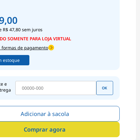
9,00
e
R$ 47,80
sem juros
s formas de pagamento
m estoque
te e
OK
trega
Adicionar à sacola
Comprar agora