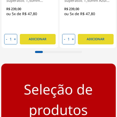
Superastic 1,50mm
Superastic 1,50mm Azul
Amarelo 100 Metros -
100 Metros - Prysmian
R$ 239,00
R$ 239,00
Prysmian
5x de
R$ 47,80
5x de
R$ 47,80
-
+
-
+
ADICIONAR
ADICIONAR