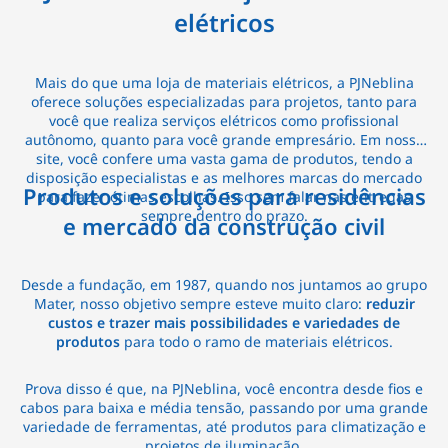
elétricos
Mais do que uma loja de materiais elétricos, a PJNeblina
oferece soluções especializadas para projetos, tanto para
você que realiza serviços elétricos como profissional
autônomo, quanto para você grande empresário. Em nosso
site, você confere uma vasta gama de produtos, tendo a
disposição especialistas e as melhores marcas do mercado
Produtos e soluções para residências
para fazer ótimas escolhas. Isso sem falar nas entregas
sempre dentro do prazo.
e mercado da construção civil
Desde a fundação, em 1987, quando nos juntamos ao grupo
Mater, nosso objetivo sempre esteve muito claro:
reduzir
custos e trazer mais possibilidades e variedades de
produtos
para todo o ramo de materiais elétricos.
Prova disso é que, na PJNeblina, você encontra desde fios e
cabos para baixa e média tensão, passando por uma grande
variedade de ferramentas, até produtos para climatização e
projetos de iluminação.