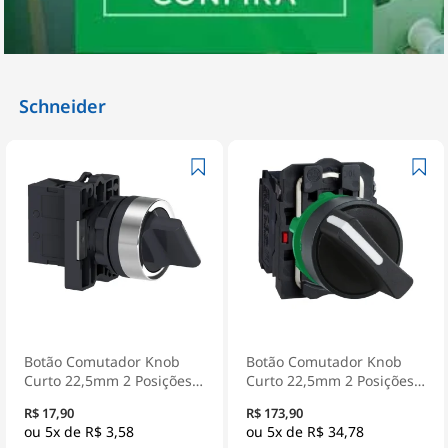
Schneider
Botão Comutador Knob
Botão Comutador Knob
Curto 22,5mm 2 Posições
Curto 22,5mm 2 Posições
Fixas 1Na Preto XA2ED21 -
Fixas 1Na+1Nf Preto
R$ 17,90
R$ 173,90
Schneider Electric
XB5AD25 - Schneider
5x de
R$ 3,58
5x de
R$ 34,78
Electric