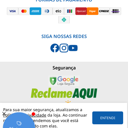
SIGA NOSSAS REDES
Segurança
Para sua maior segurança, atualizamos a
Política de Privacidade
da loja. Ao continuar
PJNEBLINA - LOJA MATERIAIS ELÉTRICOS
(11) 97542-0420
ENTENDI
navegando, entendemos que você está
RUA MERGENTHALER, 192
VILA LEOPOLDINA
05311-030
SÃO PAULO
SP
ciente e de acordo com elas.
57.158.057/0001-30