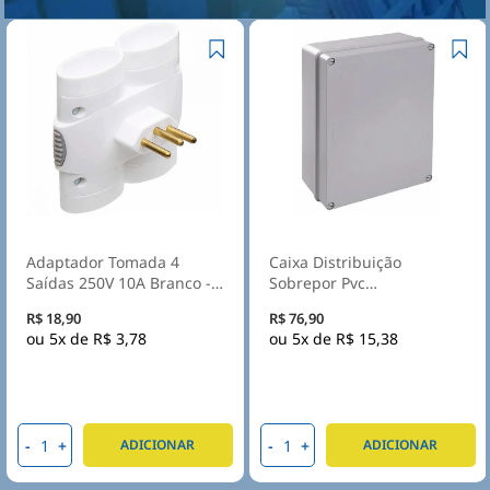
Adaptador Tomada 4
Caixa Distribuição
Saídas 250V 10A Branco -
Sobrepor Pvc
Daneva
300X220X120mm Sem
R$ 18,90
R$ 76,90
Embutes Ip55 Tampa
5x de
R$ 3,78
5x de
R$ 15,38
Opaca - Steck
-
+
-
+
ADICIONAR
ADICIONAR