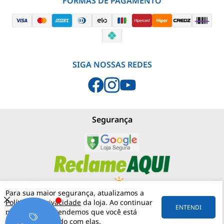
FORMAS DE PAGAMENTO
SIGA NOSSAS REDES
Segurança
Para sua maior segurança, atualizamos a
Política de Privacidade
da loja. Ao continuar
PJNEBLINA - LOJA MATERIAIS ELÉTRICOS
(11) 97542-0420
ENTENDI
navegando, entendemos que você está
RUA MERGENTHALER, 192
VILA LEOPOLDINA
05311-030
SÃO PAULO
SP
ciente e de acordo com elas.
57.158.057/0001-30