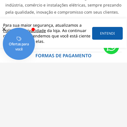
indústria, comércio e instalações elétricas, sempre prezando
pela qualidade, inovação e compromisso com seus clientes.
INSTITUCIONAL
Para sua maior segurança, atualizamos a
Política de Privacidade
da loja. Ao continuar
ENTENDI
DÚVIDAS
navegando, entendemos que você está ciente
e de acordo com elas.
ATENDIMENTO
FORMAS DE PAGAMENTO
SIGA NOSSAS REDES
Segurança