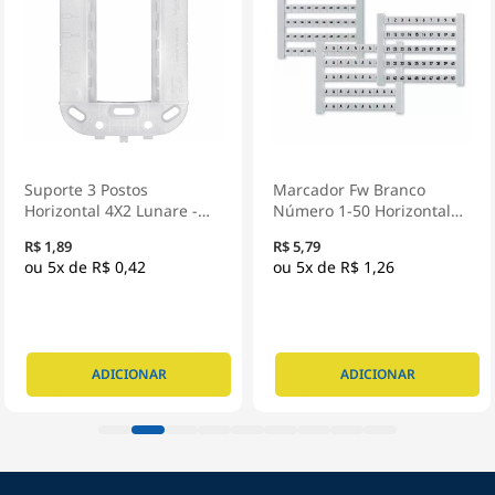
Suporte 3 Postos
Marcador Fw Branco
Horizontal 4X2 Lunare -
Número 1-50 Horizontal
Schneider Electric
DEKAFIX 5 FW 1-50 -
R$ 1,89
R$ 5,79
Conexel
5x de
R$ 0,42
5x de
R$ 1,26
ADICIONAR
ADICIONAR