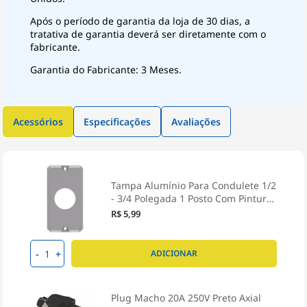
Após o período de garantia da loja de 30 dias, a
tratativa de garantia deverá ser diretamente com o
fabricante.
Garantia do Fabricante: 3 Meses.
Acessórios
Especificações
Avaliações
Tampa Alumínio Para Condulete 1/2
- 3/4 Polegada 1 Posto Com Pintura
Sem Vedação TPCA-05 - Wetzel
R$ 5,99
-
+
ADICIONAR
Plug Macho 20A 250V Preto Axial