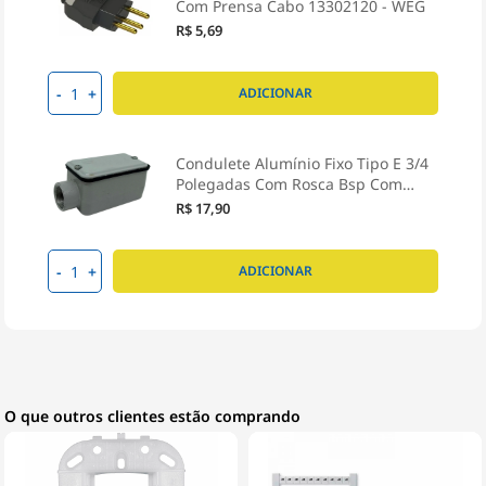
Com Prensa Cabo 13302120 - WEG
R$ 5,69
-
+
ADICIONAR
Condulete Alumínio Fixo Tipo E 3/4
Polegadas Com Rosca Bsp Com
Tampa Com Vedação Ip54 - Wetzel
R$ 17,90
-
+
ADICIONAR
O que outros clientes estão comprando