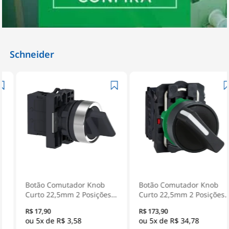
Schneider
Botão Comutador Knob
Botão Comutador Knob
Curto 22,5mm 2 Posições
Curto 22,5mm 2 Posições
Fixas 1Na Preto XA2ED21 -
Fixas 1Na+1Nf Preto
R$ 17,90
R$ 173,90
Schneider Electric
XB5AD25 - Schneider
5x de
R$ 3,58
5x de
R$ 34,78
Electric