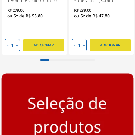
1,50mm Brasileirinho 100
Superastic 1,50mm
Metros - Prysmian
Amarelo 100 Metros -
R$ 279,00
R$ 239,00
Prysmian
5x de
R$ 55,80
5x de
R$ 47,80
-
+
-
+
ADICIONAR
ADICIONAR