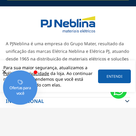
A PJNeblina é uma empresa do Grupo Mater, resultado da
unificação das marcas Elétrica Neblina e Elétrica PJ, atuando
desde 1965 na distribuição de materiais elétricos e soluções
para gestão de itens e projetos técnicos. Com uma ampla
Para sua maior segurança, atualizamos a
Política de Privacidade
da loja. Ao continuar
rede de fornecedores, atende diversos segmentos, como
ENTENDI
navegando, entendemos que você está
indústria, comércio e instalações elétricas, sempre prezando
ciente e de acordo com elas.
pela qualidade, inovação e compromisso com seus clientes.
INSTITUCIONAL
DÚVIDAS
ATENDIMENTO
FORMAS DE PAGAMENTO