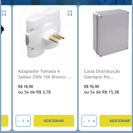
Adaptador Tomada 4
Caixa Distribuição
Saídas 250V 10A Branco -
Sobrepor Pvc
Daneva
300X220X120mm Sem
R$ 18,90
R$ 76,90
Embutes Ip55 Tampa
5x de
R$ 3,78
5x de
R$ 15,38
Opaca - Steck
-
+
-
+
ADICIONAR
ADICIONAR