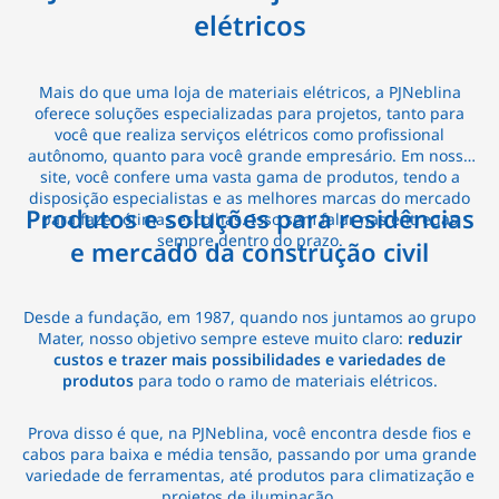
elétricos
Mais do que uma loja de materiais elétricos, a PJNeblina
oferece soluções especializadas para projetos, tanto para
você que realiza serviços elétricos como profissional
autônomo, quanto para você grande empresário. Em nosso
site, você confere uma vasta gama de produtos, tendo a
disposição especialistas e as melhores marcas do mercado
Produtos e soluções para residências
para fazer ótimas escolhas. Isso sem falar nas entregas
sempre dentro do prazo.
e mercado da construção civil
Desde a fundação, em 1987, quando nos juntamos ao grupo
Mater, nosso objetivo sempre esteve muito claro:
reduzir
custos e trazer mais possibilidades e variedades de
produtos
para todo o ramo de materiais elétricos.
Prova disso é que, na PJNeblina, você encontra desde fios e
cabos para baixa e média tensão, passando por uma grande
variedade de ferramentas, até produtos para climatização e
projetos de iluminação.