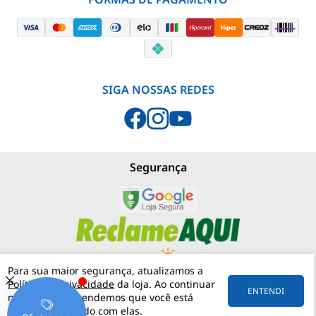
SIGA NOSSAS REDES
Segurança
Para sua maior segurança, atualizamos a
Política de Privacidade
da loja. Ao continuar
PJNEBLINA - LOJA MATERIAIS ELÉTRICOS
(11) 97542-0420
ENTENDI
navegando, entendemos que você está
RUA MERGENTHALER, 192
VILA LEOPOLDINA
05311-030
SÃO PAULO
SP
ciente e de acordo com elas.
57.158.057/0001-30