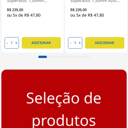
Superastic 1,50mm
Superastic 1,50mm Azul
Amarelo 100 Metros -
100 Metros - Prysmian
R$ 239,00
R$ 239,00
Prysmian
5x de
R$ 47,80
5x de
R$ 47,80
-
+
-
+
ADICIONAR
ADICIONAR