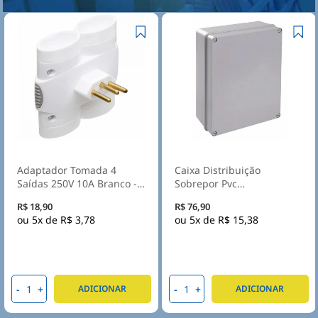
Adaptador Tomada 4
Caixa Distribuição
Saídas 250V 10A Branco -
Sobrepor Pvc
Daneva
300X220X120mm Sem
R$ 18,90
R$ 76,90
Embutes Ip55 Tampa
5x de
R$ 3,78
5x de
R$ 15,38
Opaca - Steck
-
+
-
+
ADICIONAR
ADICIONAR