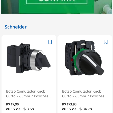
Schneider
Botão Comutador Knob
Botão Comutador Knob
Curto 22,5mm 2 Posições
Curto 22,5mm 2 Posições
Fixas 1Na Preto XA2ED21 -
Fixas 1Na+1Nf Preto
R$ 17,90
R$ 173,90
Schneider Electric
XB5AD25 - Schneider
5x de
R$ 3,58
5x de
R$ 34,78
Electric