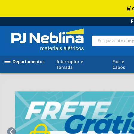
F
Departamentos
Interruptor e
Fios e
Tomada
Cabos