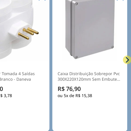
 Tomada 4 Saídas
Caixa Distribuição Sobrepor Pvc
250V 10A Branco - Daneva
300X220X120mm Sem Embutes
Ip55 Tampa Opaca - Steck
0
R$ 76,90
$ 3,78
5x de
R$ 15,38