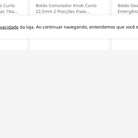
b Curto
Botão Comutador Knob Curto
Botão De
xas 1Na
22,5mm 2 Posições Fixas
Emergênc
eider
1Na+1Nf Preto XB5AD25 -
Vermelho
R$ 173,90
R$ 24,
Schneider Electric
Electric
rivacidade
da loja. Ao continuar navegando, entendemos que você es
5x de
R$ 34,78
5x de
Marcas