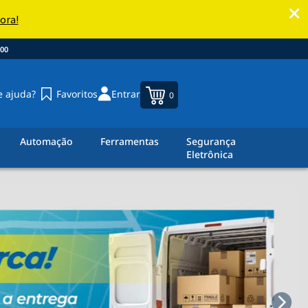
00
e ajuda?
Favoritos
Entrar
0
Automação
Ferramentas
Segurança
Eletrônica