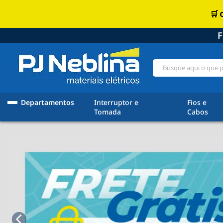
F
Departamentos
Interruptor e
Fios e
Tomada
Cabos