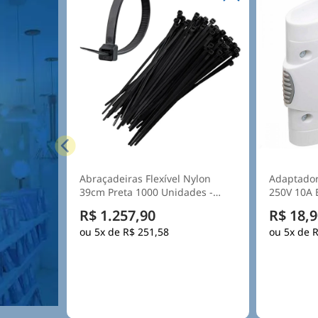
Adaptador Tomada 4 Saídas
Caixa Dist
250V 10A Branco - Daneva
300X220X
Ip55 Tamp
R$ 18,90
R$ 76,9
5x de
R$ 3,78
5x de
R