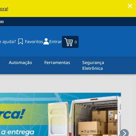
00
e ajuda?
Favoritos
Entrar
0
Automação
Ferramentas
Segurança
Eletrônica