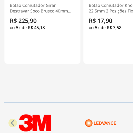
Botão Comutador Knob Curto
Botão Comutador Kno
22,5mm 2 Posições Fixas 1Na
22,5mm 2 Posições Fi
Preto XA2ED21 - Schneider
1Na+1Nf Preto XB5AD2
R$ 17,90
R$ 173,90
Electric
Schneider Electric
5x de
R$ 3,58
5x de
R$ 34,78