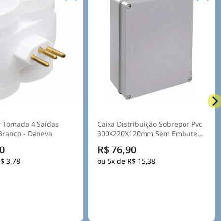
ribuição Sobrepor Pvc
Carregador Veicular 380v 22kw
120mm Sem Embutes
32a 3f C/cabo - E-connect
a Opaca - Steck
0
R$ 2.585,90
$ 15,38
5x de
R$ 517,18