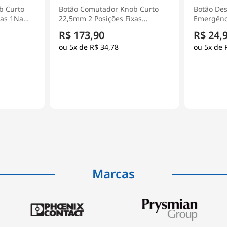
b Curto
Botão Desligamento De
Chave Se
xas
Emergência Plástico 22mm 1NF
Liga/Desl
5 -
Vermelho XA2ES542 - Schneider
Tripolar 
R$ 24,90
R$ 508
Electric
- Schneide
5x de
R$ 4,98
5x de
Marcas