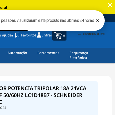
00
e ajuda?
Favoritos
Entrar
0
Automação
Ferramentas
Segurança
Eletrônica
R POTENCIA TRIPOLAR 18A 24VCA
 50/60HZ LC1D18B7 - SCHNEIDER
C
0225