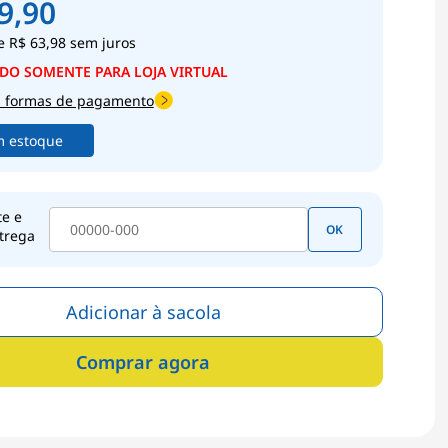
9,90
e
R$ 63,98
sem juros
s formas de pagamento
m estoque
te e
OK
trega
Adicionar à sacola
Comprar agora