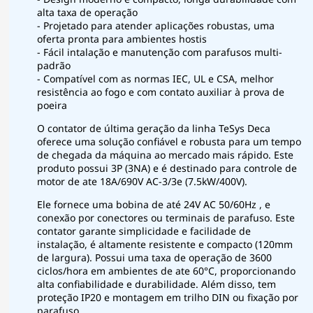
alta taxa de operação
- Projetado para atender aplicações robustas, uma
oferta pronta para ambientes hostis
- Fácil intalação e manutenção com parafusos multi-
padrão
- Compatível com as normas IEC, UL e CSA, melhor
resistência ao fogo e com contato auxiliar à prova de
poeira
O contator de última geração da linha TeSys Deca
oferece uma solução confiável e robusta para um tempo
de chegada da máquina ao mercado mais rápido. Este
produto possui 3P (3NA) e é destinado para controle de
motor de ate 18A/690V AC-3/3e (7.5kW/400V).
Ele fornece uma bobina de até 24V AC 50/60Hz , e
conexão por conectores ou terminais de parafuso. Este
contator garante simplicidade e facilidade de
instalação, é altamente resistente e compacto (120mm
de largura). Possui uma taxa de operação de 3600
ciclos/hora em ambientes de ate 60°C, proporcionando
alta confiabilidade e durabilidade. Além disso, tem
proteção IP20 e montagem em trilho DIN ou fixação por
parafuso.