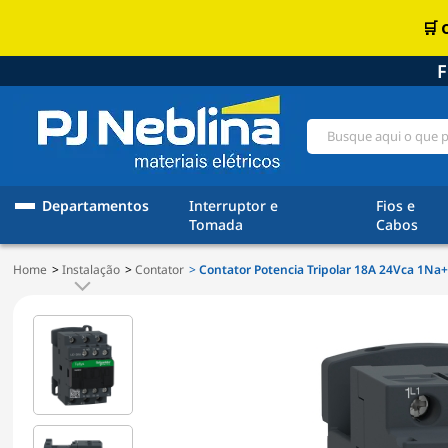
F
Departamentos
Interruptor e
Fios e
Tomada
Cabos
Home
Instalação
Contator
Contator Potencia Tripolar 18A 24Vca 1Na