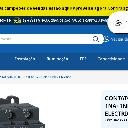
RETE
GRÁTIS
PARA GRANDE SÃO PAULO E CAPITAL A PARTIR DE R$ 350,
Precisa d
Instalação
Iluminação
EPI
Conectividade
+1Nf 50/60Hz LC1D18B7 - Schneider Electric
CONTATO
1NA+1NF
ELECTRI
0423530