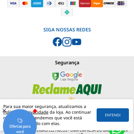
SIGA NOSSAS REDES
Segurança
Para sua maior segurança, atualizamos a
Política de Privacidade
da loja. Ao continuar
PJNEBLINA - LOJA MATERIAIS ELÉTRICOS
(11) 97542-0420
ENTENDI
navegando, entendemos que você está
RUA MERGENTHALER, 192
VILA LEOPOLDINA
05311-030
SÃO PAULO
SP
ciente e de acordo com elas.
57.158.057/0001-30
PJNEBLINA - MATERIAIS ELÉTRICOS - UMA EMPRESA DO GRUPO MATER