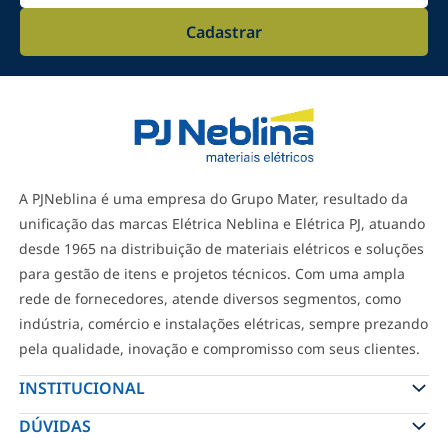
Eletroduto Alumínio - Wetzel
Cadastrar
R$ 2,79
-
+
ADICIONAR
Unidut Reto Interna 3/4 Polegada
Sem Vedação C-Pb - Wetzel
A PJNeblina é uma empresa do Grupo Mater, resultado da
R$ 9,90
unificação das marcas Elétrica Neblina e Elétrica PJ, atuando
desde 1965 na distribuição de materiais elétricos e soluções
-
+
ADICIONAR
para gestão de itens e projetos técnicos. Com uma ampla
rede de fornecedores, atende diversos segmentos, como
indústria, comércio e instalações elétricas, sempre prezando
Arruela Alumínio 1/2 Para
Eletroduto Com Rosca BSP - Wetzel
pela qualidade, inovação e compromisso com seus clientes.
R$ 1,89
INSTITUCIONAL
DÚVIDAS
-
+
ADICIONAR