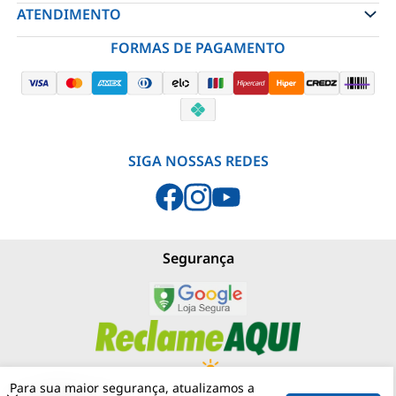
ATENDIMENTO
Box Reto Alumínio 1 Polegada Bsp -
FORMAS DE PAGAMENTO
Wetzel
R$ 8,69
-
+
ADICIONAR
SIGA NOSSAS REDES
Conector Elétrico Emenda Fêmea
Laranja/Transparente 2 Polos 4Mm
Com Alavanca 221-2411 - Wago
R$ 3,49
Segurança
-
+
ADICIONAR
Para sua maior segurança, atualizamos a