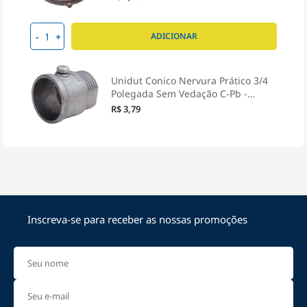
-
+
ADICIONAR
Unidut Conico Nervura Prático 3/4
Polegada Sem Vedação C-Pb -
Wetzel
R$ 3,79
-
+
ADICIONAR
Arruela Alumínio1 Polegada Para
Eletroduto - Wetzel
Inscreva-se para receber as nossas promoções
R$ 3,39
-
+
ADICIONAR
Bucha 1/2 Polegadas Para