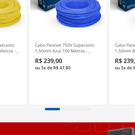
perastic
Cabo Flexível 750V Superastic
Cabo Flex
os -
1,50mm Branco 100 Metros -
1,50mm Ci
Prysmian
Prysmian
R$ 239,00
R$ 239
5x de
R$ 47,80
5x de