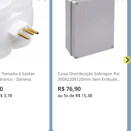
ribuição Sobrepor Pvc
Carregador Veicular 380v 22kw
120mm Sem Embutes
32a 3f C/cabo - E-connect
a Opaca - Steck
0
R$ 2.585,90
$ 15,38
5x de
R$ 517,18