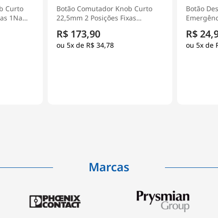
b Curto
Botão Desligamento De
Chave Se
xas
Emergência Plástico 22mm 1NF
Liga/Desl
5 -
Vermelho XA2ES542 - Schneider
Tripolar 
R$ 24,90
R$ 508
Electric
- Schneide
5x de
R$ 4,98
5x de
Marcas