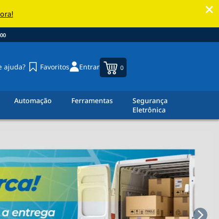
00
e ajuda?
Favoritos
Entrar
0
Automação
Ferramentas
Segurança
Eletrônica