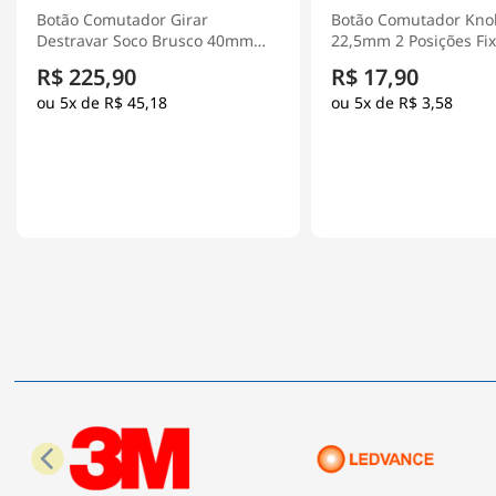
Botão Comutador Knob Curto
Botão Comutador Kno
22,5mm 2 Posições Fixas 1Na
22,5mm 2 Posições Fi
Preto XA2ED21 - Schneider
1Na+1Nf Preto XB5AD2
R$ 17,90
R$ 173,90
Electric
Schneider Electric
5x de
R$ 3,58
5x de
R$ 34,78