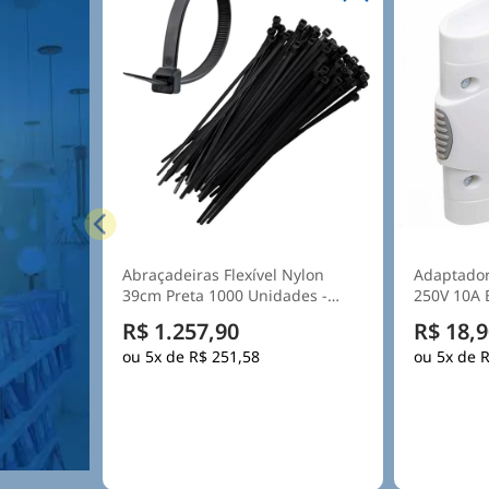
Adaptador Tomada 4 Saídas
Caixa Dist
250V 10A Branco - Daneva
300X220X
Ip55 Tamp
R$ 18,90
R$ 76,9
5x de
R$ 3,78
5x de
R