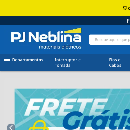
F
Departamentos
Interruptor e
Fios e
Tomada
Cabos