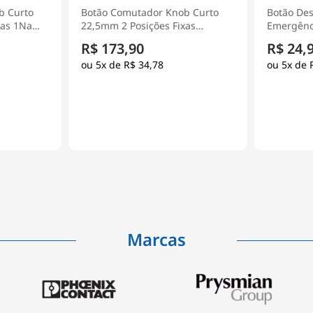
b Curto
Botão Desligamento De
Chave Se
xas
Emergência Plástico 22mm 1NF
Liga/Desl
5 -
Vermelho XA2ES542 - Schneider
Tripolar 
R$ 24,90
R$ 508
Electric
- Schneide
5x de
R$ 4,98
5x de
Marcas