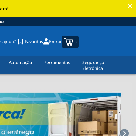
00
e ajuda?
Favoritos
Entrar
0
Automação
Ferramentas
Segurança
Eletrônica