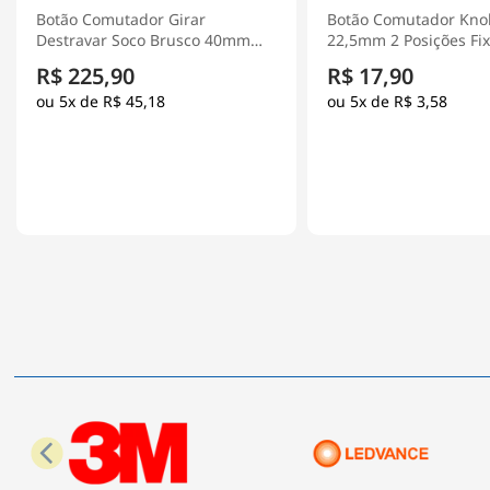
Botão Comutador Knob Curto
Botão Comutador Kno
22,5mm 2 Posições Fixas 1Na
22,5mm 2 Posições Fi
Preto XA2ED21 - Schneider
1Na+1Nf Preto XB5AD2
R$ 17,90
R$ 173,90
Electric
Schneider Electric
5x de
R$ 3,58
5x de
R$ 34,78