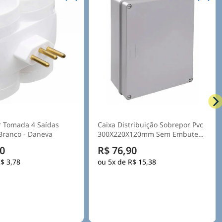
 Tomada 4 Saídas
Caixa Distribuição Sobrepor Pvc
250V 10A Branco - Daneva
300X220X120mm Sem Embutes
Ip55 Tampa Opaca - Steck
0
R$ 76,90
$ 3,78
5x de
R$ 15,38