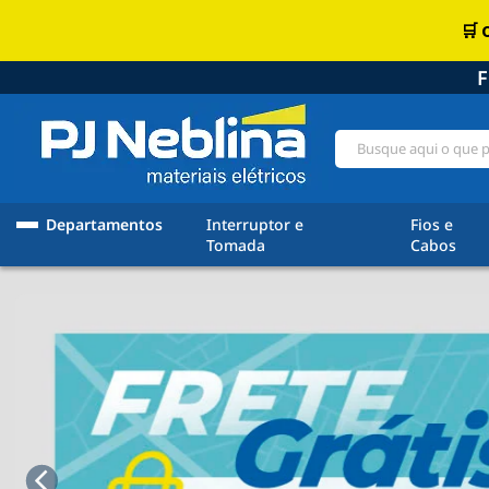
F
Departamentos
Interruptor e
Fios e
Tomada
Cabos