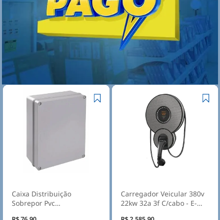
Caixa Distribuição
Carregador Veicular 380v
Sobrepor Pvc
22kw 32a 3f C/cabo - E-
300X220X120mm Sem
connect
R$ 76,90
R$ 2.585,90