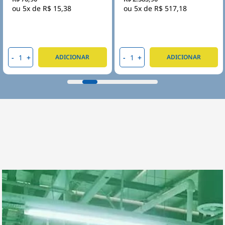
Embutes Ip55 Tampa
5x de
R$ 15,38
5x de
R$ 517,18
Opaca - Steck
-
+
-
+
ADICIONAR
ADICIONAR