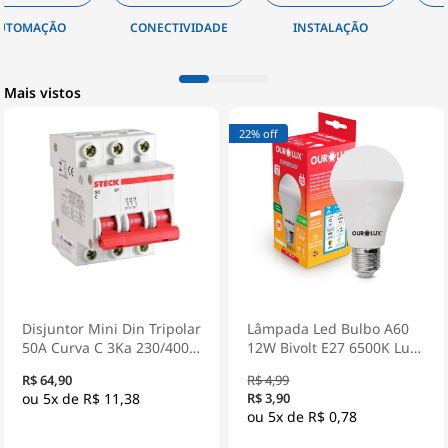
CONECTIVIDADE
INSTALAÇÃO
EPI
Mais vistos
22% off
Disjuntor Mini Din Tripolar
Lâmpada Led Bulbo A60
50A Curva C 3Ka 230/400V
12W Bivolt E27 6500K Luz
SDD63C50 - Steck
Branca - Ourolux
R$ 64,90
R$ 4,99
5x de
R$ 11,38
R$ 3,90
5x de
R$ 0,78