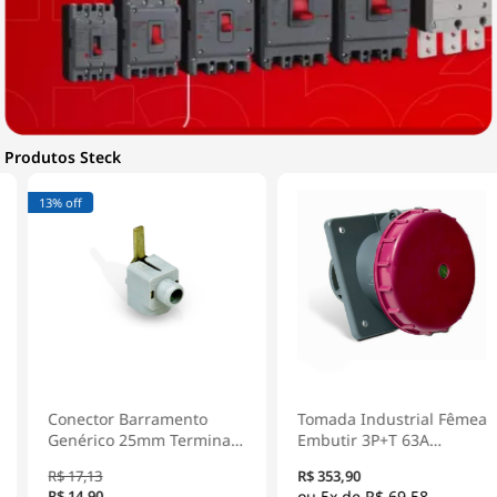
Produtos Steck
13% off
Conector Barramento
Tomada Industrial Fêmea
Genérico 25mm Terminal
Embutir 3P+T 63A
Parafuso 1 Furo Plástico
380/440V 6H Vermelho
R$ 17,13
R$ 353,90
Cinza 80A SCF1000 - Steck
Shock Tite S4546 - Steck
R$ 14,90
5x de
R$ 69,58