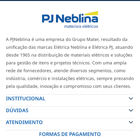
-
+
ADICIONAR
Cabo Flexível 750V PVC 4,00mm
Branco 100 Metros - Cobrecom
A PJNeblina é uma empresa do Grupo Mater, resultado da
R$ 449,00
unificação das marcas Elétrica Neblina e Elétrica PJ, atuando
desde 1965 na distribuição de materiais elétricos e soluções
-
+
ADICIONAR
para gestão de itens e projetos técnicos. Com uma ampla
rede de fornecedores, atende diversos segmentos, como
indústria, comércio e instalações elétricas, sempre prezando
Cabo Flexível 750V PVC 1,50mm
Amarelo 100 Metros - Sil
pela qualidade, inovação e compromisso com seus clientes.
R$ 189,00
INSTITUCIONAL
DÚVIDAS
-
+
ADICIONAR
ATENDIMENTO
FORMAS DE PAGAMENTO