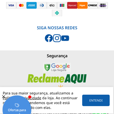
SIGA NOSSAS REDES
Segurança
Para sua maior segurança, atualizamos a
Política de Privacidade
da loja. Ao continuar
PJNEBLINA - LOJA MATERIAIS ELÉTRICOS
(11) 97542-0420
ENTENDI
navegando, entendemos que você está
RUA MERGENTHALER, 192
VILA LEOPOLDINA
05311-030
SÃO PAULO
SP
ciente e de acordo com elas.
57.158.057/0001-30
PJNEBLINA - MATERIAIS ELÉTRICOS - UMA EMPRESA DO GRUPO MATER