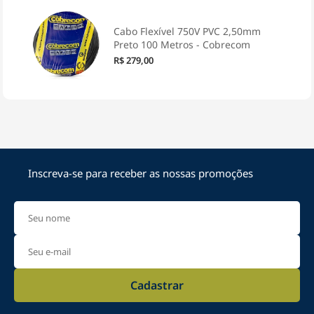
Cabo Flexível 750V PVC 2,50mm
Preto 100 Metros - Cobrecom
R$ 279,00
-
+
ADICIONAR
Cabo Flexível 750V PVC 4,00mm
Preto 100 Metros - Cobrecom
Inscreva-se para receber as nossas promoções
R$ 449,00
-
+
ADICIONAR
Cabo Flexível 750V PVC 4,00mm
Azul 100 Metros - Cobrecom
Cadastrar
R$ 449,00