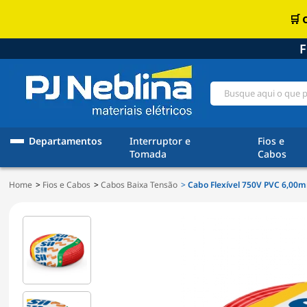
F
Departamentos
Interruptor e
Fios e
Tomada
Cabos
Home
Fios e Cabos
Cabos Baixa Tensão
Cabo Flexível 750V PVC 6,00m