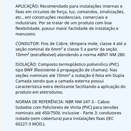
APLICAÇÃO: Recomendado para instalações internas e
fixas em circuitos de força, luz, comandos, sinalizações,
etc., em construções residenciais, comerciais e
industriais. Por se tratar de um produto com boa
flexibilidade, possui maior facilidade de instalação e
manuseio.
CONDUTOR: Fios de Cobre, têmpera mole, classe 4 até a
seção nominal de 6mm² e classe 5 a partir da seção
10mm² (extraflexível) atendendo a norma ABNT NM 280.
ISOLAÇÃO: Composto termoplástico polivinílico (PVC)
tipo BWF (Resistente à propagação de chamas). Nas
seções nominais até 10mm² a isolação é feita em Dupla
Camada sendo que a camada externa possui
característica extra deslizante facilitando a aplicação do
produto em eletrodutos.
NORMA DE REFERÊNCIA: NBR NM 247-3 - Cabos
Isolados com Policloreto de Vinila (PVC) para tensões
nominais até 450/750V, inclusive - Parte 3: condutores
isolado (sem cobertura) para instalações fixas (IEC
60227-3 MOD.).