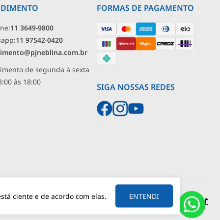
NDIMENTO
FORMAS DE PAGAMENTO
one:
11 3649-9800
sapp:
11 97542-0420
imento@pjneblina.com.br
imento de segunda à sexta
8:00 às 18:00
SIGA NOSSAS REDES
05311-
SÃO
SP
57.158.057/0001-
tá ciente e de acordo com elas.
ENTENDI
OLDINA
030
PAULO
30