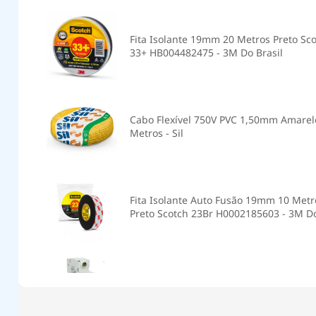
Fita Isolante 19mm 20 Metros Preto Sc
33+ HB004482475 - 3M Do Brasil
Cabo Flexível 750V PVC 1,50mm Amarel
Metros - Sil
Fita Isolante Auto Fusão 19mm 10 Metr
Preto Scotch 23Br H0002185603 - 3M D
Brasil
Disjuntor Mini Din Unipolar 32A Curva
230/400V SDD61C32 - Steck