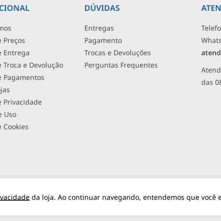
UCIONAL
DÚVIDAS
ATE
mos
Entregas
Telef
e Preços
Pagamento
What
de Entrega
Trocas e Devoluções
atend
de Troca e Devolução
Perguntas Frequentes
Atend
de Pagamentos
das 0
jas
e Privacidade
e Uso
e Cookies
INA - LOJA MATERIAIS
(11) 97542-
RUA MERGENTHALER,
VILA
rivacidade
da loja. Ao continuar navegando, entendemos que você es
ICOS
0420
192
LEOP
LINA - MATERIAIS ELÉTRICOS - UMA EMPRESA DO GRUPO MATER