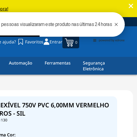
00
e ajuda?
Favoritos
Entrar
0
Automação
Ferramentas
Segurança
Eletrônica
EXÍVEL 750V PVC 6,00MM VERMELHO
ROS - SIL
1130
ma Cor: