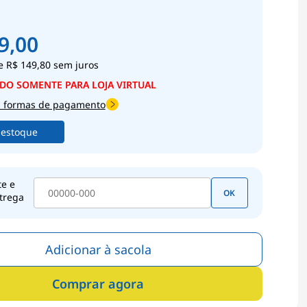
9,00
e
R$ 149,80
sem juros
s formas de pagamento
 estoque
te e
OK
trega
Adicionar à sacola
Comprar agora