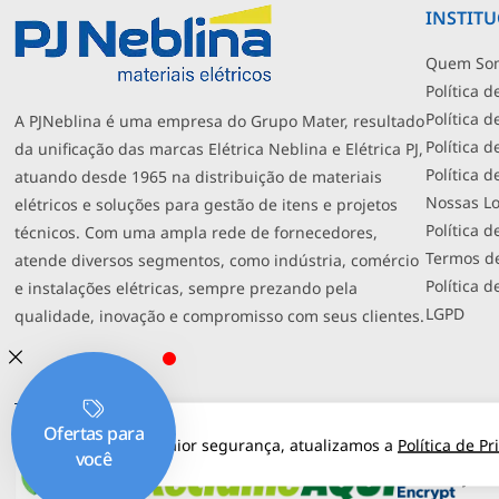
INSTIT
Quem So
Política d
Política 
A PJNeblina é uma empresa do Grupo Mater, resultado
Política 
da unificação das marcas Elétrica Neblina e Elétrica PJ,
Política 
atuando desde 1965 na distribuição de materiais
Nossas Lo
elétricos e soluções para gestão de itens e projetos
Política d
técnicos. Com uma ampla rede de fornecedores,
Termos d
atende diversos segmentos, como indústria, comércio
Política d
e instalações elétricas, sempre prezando pela
LGPD
qualidade, inovação e compromisso com seus clientes.
SEGURANÇA
PJNEBL
Para sua maior segurança, atualizamos a
Política de P
ELÉTR
PJNEB