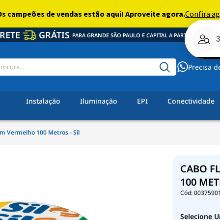
RETE
GRÁTIS
PARA GRANDE SÃO PAULO E CAPITAL A PARTIR DE R$ 350,
Precisa d
Instalação
Iluminação
EPI
Conectividade
m Vermelho 100 Metros - Sil
CABO FL
100 MET
0037590
Selecione U