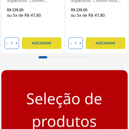
Superastic 1,50mm
Superastic 1,50mm Azul
Amarelo 100 Metros -
100 Metros - Prysmian
R$ 239,00
R$ 239,00
Prysmian
5x de
R$ 47,80
5x de
R$ 47,80
-
+
-
+
ADICIONAR
ADICIONAR