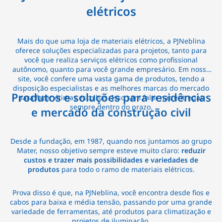
elétricos
Mais do que uma loja de materiais elétricos, a PJNeblina
oferece soluções especializadas para projetos, tanto para
você que realiza serviços elétricos como profissional
autônomo, quanto para você grande empresário. Em nosso
site, você confere uma vasta gama de produtos, tendo a
disposição especialistas e as melhores marcas do mercado
Produtos e soluções para residências
para fazer ótimas escolhas. Isso sem falar nas entregas
sempre dentro do prazo.
e mercado da construção civil
Desde a fundação, em 1987, quando nos juntamos ao grupo
Mater, nosso objetivo sempre esteve muito claro:
reduzir
custos e trazer mais possibilidades e variedades de
produtos
para todo o ramo de materiais elétricos.
Prova disso é que, na PJNeblina, você encontra desde fios e
cabos para baixa e média tensão, passando por uma grande
variedade de ferramentas, até produtos para climatização e
projetos de iluminação.