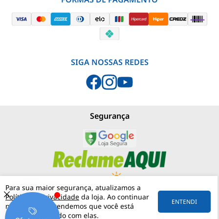
SIGA NOSSAS REDES
Segurança
Para sua maior segurança, atualizamos a
Política de Privacidade
da loja. Ao continuar
PJNEBLINA - LOJA MATERIAIS ELÉTRICOS
(11) 97542-0420
ENTENDI
navegando, entendemos que você está
RUA MERGENTHALER, 192
VILA LEOPOLDINA
05311-030
SÃO PAULO
SP
ciente e de acordo com elas.
57.158.057/0001-30