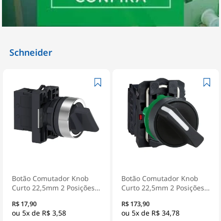
Schneider
Botão Comutador Knob
Botão Comutador Knob
Curto 22,5mm 2 Posições
Curto 22,5mm 2 Posições
Fixas 1Na Preto XA2ED21 -
Fixas 1Na+1Nf Preto
R$ 17,90
R$ 173,90
Schneider Electric
XB5AD25 - Schneider
5x de
R$ 3,58
5x de
R$ 34,78
Electric