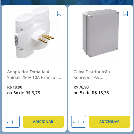
Adaptador Tomada 4
Caixa Distribuição
Saídas 250V 10A Branco -
Sobrepor Pvc
Daneva
300X220X120mm Sem
R$ 18,90
R$ 76,90
Embutes Ip55 Tampa
5x de
R$ 3,78
5x de
R$ 15,38
Opaca - Steck
-
+
-
+
ADICIONAR
ADICIONAR