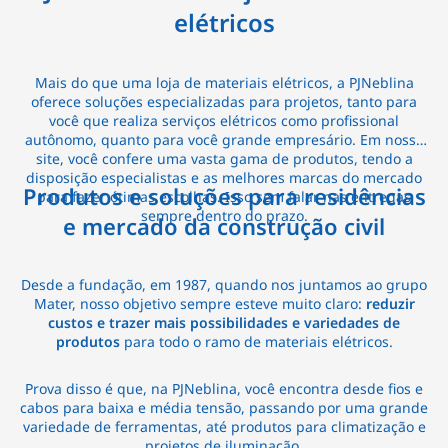
elétricos
Mais do que uma loja de materiais elétricos, a PJNeblina
oferece soluções especializadas para projetos, tanto para
você que realiza serviços elétricos como profissional
autônomo, quanto para você grande empresário. Em nosso
site, você confere uma vasta gama de produtos, tendo a
disposição especialistas e as melhores marcas do mercado
Produtos e soluções para residências
para fazer ótimas escolhas. Isso sem falar nas entregas
sempre dentro do prazo.
e mercado da construção civil
Desde a fundação, em 1987, quando nos juntamos ao grupo
Mater, nosso objetivo sempre esteve muito claro:
reduzir
custos e trazer mais possibilidades e variedades de
produtos
para todo o ramo de materiais elétricos.
Prova disso é que, na PJNeblina, você encontra desde fios e
cabos para baixa e média tensão, passando por uma grande
variedade de ferramentas, até produtos para climatização e
projetos de iluminação.