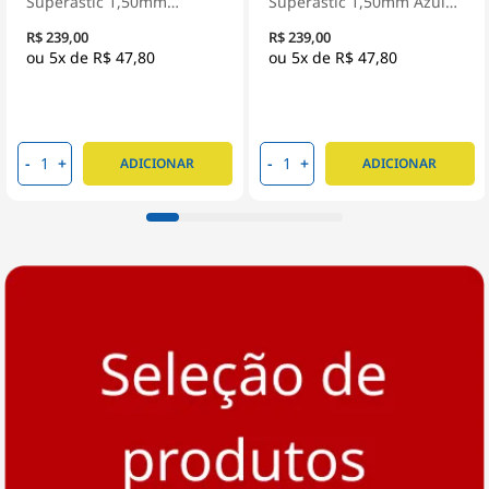
Superastic 1,50mm
Superastic 1,50mm Azul
Amarelo 100 Metros -
100 Metros - Prysmian
R$ 239,00
R$ 239,00
Prysmian
5x de
R$ 47,80
5x de
R$ 47,80
-
+
-
+
ADICIONAR
ADICIONAR