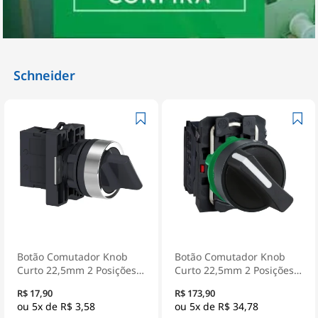
Schneider
Botão Comutador Knob
Botão Comutador Knob
Curto 22,5mm 2 Posições
Curto 22,5mm 2 Posições
Fixas 1Na Preto XA2ED21 -
Fixas 1Na+1Nf Preto
R$ 17,90
R$ 173,90
Schneider Electric
XB5AD25 - Schneider
5x de
R$ 3,58
5x de
R$ 34,78
Electric