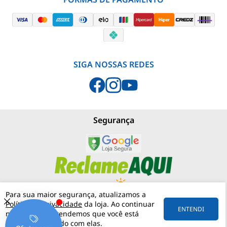
SIGA NOSSAS REDES
Segurança
Para sua maior segurança, atualizamos a
Política de Privacidade
da loja. Ao continuar
PJNEBLINA - LOJA MATERIAIS ELÉTRICOS
(11) 97542-0420
ENTENDI
navegando, entendemos que você está
RUA MERGENTHALER, 192
VILA LEOPOLDINA
05311-030
SÃO PAULO
SP
ciente e de acordo com elas.
57.158.057/0001-30