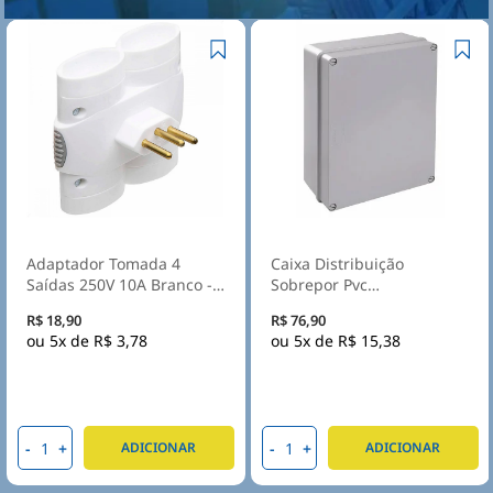
Adaptador Tomada 4
Caixa Distribuição
Saídas 250V 10A Branco -
Sobrepor Pvc
Daneva
300X220X120mm Sem
R$ 18,90
R$ 76,90
Embutes Ip55 Tampa
5x de
R$ 3,78
5x de
R$ 15,38
Opaca - Steck
-
+
-
+
ADICIONAR
ADICIONAR